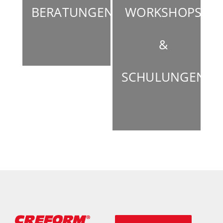
BERATUNGEN
WORKSHOPS
Unternehmen
&
Newsletter
SCHULUNGEN
Kontakt